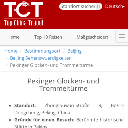
Deutsch
Home
Top 10 Reisen
Maßgescheidert
Home
Bestimmungsort
Beijing
Beijing Sehenswuerdigkeiten
Pekinger Glocken- und Trommeltürme
Pekinger Glocken- und
Trommeltürme
Standort:
Zhonglouwan-Straße 9, Bezirk
Dongcheng, Peking, China
Gründe für einen Besuch:
Berühmte historische
Stätte in Peking