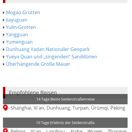
Mogao Grotten
Jiayuguan
Yulin-Grotten
Yangguan
Yumenguan
Dunhuang Yadan Nationaler Geopark
Yueya Quan und „singenden“ Sanddünen
Überhängende Große Mauer
Empfohlene Reisen
14 Tage Beste Seidenstraßenreise
Shanghai, Xi'an, Dunhuang, Turpan, Ürümqi, Peking
19 Tage Erlebnis der Seidenstraße
Peking, Xi'an, Lanzhou, Xiahe, Wuwei, Zhangye,