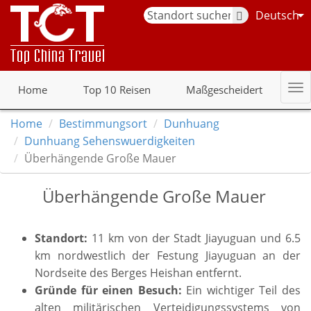
Deutsch
Home
Top 10 Reisen
Maßgescheidert
Home
Bestimmungsort
Dunhuang
Dunhuang Sehenswuerdigkeiten
Überhängende Große Mauer
Überhängende Große Mauer
Standort:
11 km von der Stadt Jiayuguan und 6.5
km nordwestlich der Festung Jiayuguan an der
Nordseite des Berges Heishan entfernt.
Gr
ü
nde f
ür einen Besuch:
Ein wichtiger Teil des
alten militärischen Verteidigungssystems von