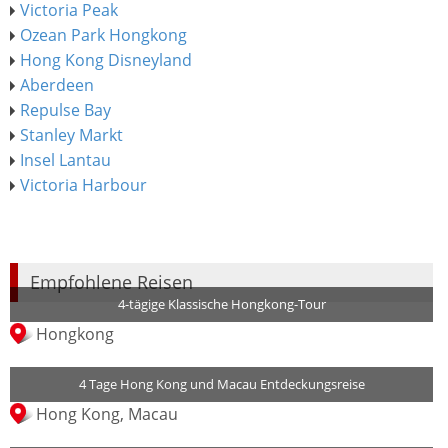
Victoria Peak
Ozean Park Hongkong
Hong Kong Disneyland
Aberdeen
Repulse Bay
Stanley Markt
Insel Lantau
Victoria Harbour
Empfohlene Reisen
4-tägige Klassische Hongkong-Tour
Hongkong
4 Tage Hong Kong und Macau Entdeckungsreise
Hong Kong, Macau