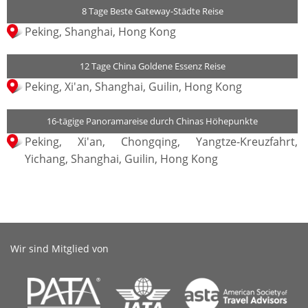
8 Tage Beste Gateway-Städte Reise
Peking, Shanghai, Hong Kong
12 Tage China Goldene Essenz Reise
Peking, Xi'an, Shanghai, Guilin, Hong Kong
16-tägige Panoramareise durch Chinas Höhepunkte
Peking, Xi'an, Chongqing, Yangtze-Kreuzfahrt,
Yichang, Shanghai, Guilin, Hong Kong
Wir sind Mitglied von