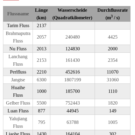
Länge
Wasserscheide
Durchflussrate
Flussname
3
(km)
(Quadratkilometer)
(m
/ s)
Tarim Fluss
2137
Brahmaputra
2057
240480
4425
Fluss
Nu Fluss
2013
124830
2000
Lanchang
2153
161430
2354
Fluss
Perlfluss
2210
452616
11070
Jangtse
6300
1807199
31060
Huaihe
1000
185700
1110
Fluss
Gelber Fluss
5500
752443
1820
Luan Fluss
877
44945
149
Yalujiang
795
63788
1005
Fluss
Liaohe Fluss
1430
164104
302