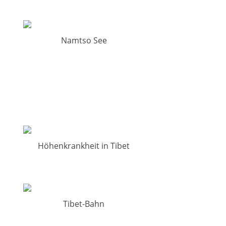
Namtso See
Höhenkrankheit in Tibet
Tibet-Bahn