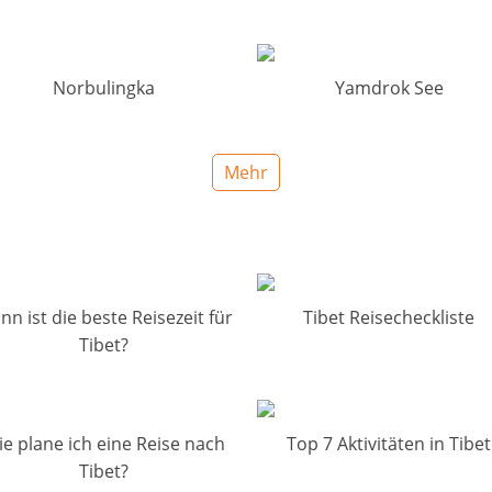
Norbulingka
Yamdrok See
Mehr
n ist die beste Reisezeit für
Tibet Reisecheckliste
Tibet?
e plane ich eine Reise nach
Top 7 Aktivitäten in Tibet
Tibet?