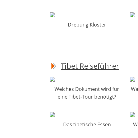
Drepung Kloster
Tibet Reiseführer
Welches Dokument wird für
Wan
eine Tibet-Tour benötigt?
Das tibetische Essen
Wi