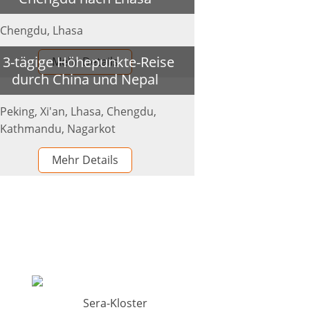
Chengdu, Lhasa
13-tägige Höhepunkte-Reise
Mehr Details
durch China und Nepal
Peking, Xi'an, Lhasa, Chengdu,
Kathmandu, Nagarkot
Mehr Details
Sera-Kloster