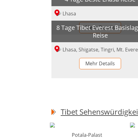
Lhasa
8 Tage Tibet Everest Basisla
Mehr Details
Reise
Lhasa, Shigatse, Tingri, Mt. Evere
Mehr Details
Tibet Sehenswürdigke
Potala-Palast