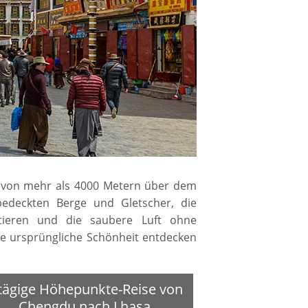
he von mehr als 4000 Metern über dem
bedeckten Berge und Gletscher, die
tieren und die saubere Luft ohne
ne ursprüngliche Schönheit entdecken
tägige Höhepunkte-Reise von
Chengdu nach Lhasa