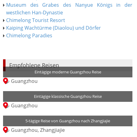
Museum des Grabes des Nanyue Königs in der
westlichen Han-Dynastie
Chimelong Tourist Resort
Kaiping Wachtürme (Diaolou) und Dörfer
Chimelong Paradies
Empfohlene Reisen
Eintägige moderne Guangzhou Reise
Guangzhou
Eintägige klassische Guangzhou Reise
Guangzhou
5-tägige Reise von Guangzhou nach Zhangjiajie
Guangzhou, Zhangjiajie