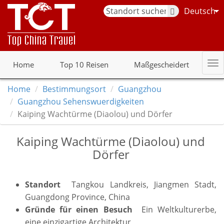
Deutsch
Home
Top 10 Reisen
Maßgescheidert
Home
Bestimmungsort
Guangzhou
Guangzhou Sehenswuerdigkeiten
Kaiping Wachtürme (Diaolou) und Dörfer
Kaiping Wachtürme (Diaolou) und
Dörfer
Standort
Tangkou Landkreis, Jiangmen Stadt,
Guangdong Province, China
Gründe für einen Besuch
Ein Weltkulturerbe,
eine einzigartige Architektur