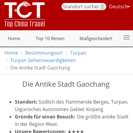
Deutsch
Home
Top 10 Reisen
Maßgescheidert
Home
Bestimmungsort
Turpan
Turpan Sehenswuerdigkeiten
Die Antike Stadt Gaochang
Die Antike Stadt Gaochang
Standort:
Südlich des Flammende Berges, Turpan,
Uigurisches Autonomes Gebiet Xinjiang
Gr
ü
nde f
ür einen Besuch:
Die größte antike Stadt
in der Region West.
Unsere Bewertungen:
★★★★