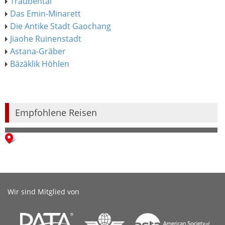
Traubental
Das Emin-Minarett
Die Antike Stadt Gaochang
Jiaohe Ruinenstadt
Astana-Gräber
Bäzäklik Höhlen
Empfohlene Reisen
Wir sind Mitglied von