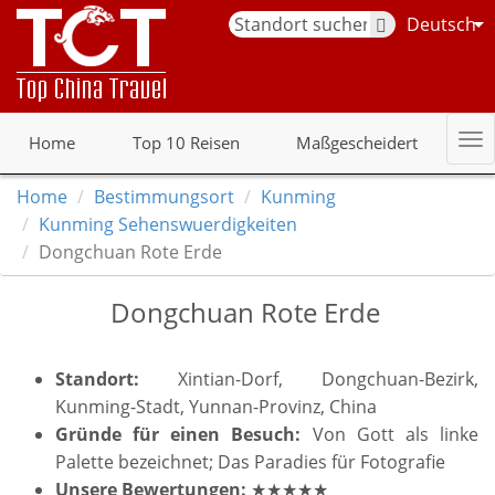
Deutsch
Home
Top 10 Reisen
Maßgescheidert
Home
Bestimmungsort
Kunming
Kunming Sehenswuerdigkeiten
Dongchuan Rote Erde
Dongchuan Rote Erde
Standort:
Xintian-Dorf, Dongchuan-Bezirk,
Kunming-Stadt, Yunnan-Provinz, China
Gründe für einen Besuch:
Von Gott als linke
Palette bezeichnet; Das Paradies für Fotografie
Unsere Bewertungen:
★★★★★