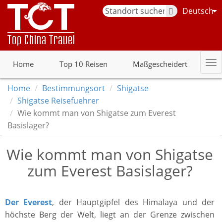
Deutsch
Home
Top 10 Reisen
Maßgescheidert
Home
Bestimmungsort
Shigatse
Shigatse Reisefuehrer
Wie kommt man von Shigatse zum Everest
Basislager?
Wie kommt man von Shigatse
zum Everest Basislager?
Der Everest
, der Hauptgipfel des Himalaya und der
höchste Berg der Welt, liegt an der Grenze zwischen