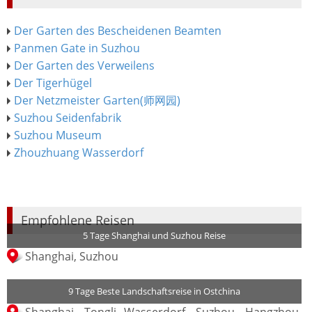
Der Garten des Bescheidenen Beamten
Panmen Gate in Suzhou
Der Garten des Verweilens
Der Tigerhügel
Der Netzmeister Garten(师网园)
Suzhou Seidenfabrik
Suzhou Museum
Zhouzhuang Wasserdorf
Empfohlene Reisen
5 Tage Shanghai und Suzhou Reise
Shanghai, Suzhou
9 Tage Beste Landschaftsreise in Ostchina