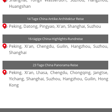
Shanghai, Tongli Wasserdorf, Suzhou, Hangzhou,
Huangshan
14 Tage China Antike Architektur Reise
Peking, Datong, Pingyao, Xi'an, Shanghai, Suzhou
16-tägige China-Highlights-Rundreise
Peking, Xi'an, Chengdu, Guilin, Hangzhou, Suzhou,
Shanghai
23 Tage China Panorama Reise
Peking, Xi'an, Lhasa, Chengdu, Chongqing, Jangtse,
Yichang, Shanghai, Suzhou, Hangzhou, Guilin, Hong
Kong