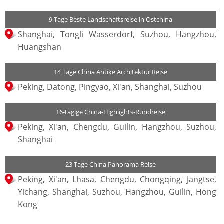
9 Tage Beste Landschaftsreise in Ostchina
Shanghai, Tongli Wasserdorf, Suzhou, Hangzhou,
Huangshan
14 Tage China Antike Architektur Reise
Peking, Datong, Pingyao, Xi'an, Shanghai, Suzhou
16-tägige China-Highlights-Rundreise
Peking, Xi'an, Chengdu, Guilin, Hangzhou, Suzhou,
Shanghai
23 Tage China Panorama Reise
Peking, Xi'an, Lhasa, Chengdu, Chongqing, Jangtse,
Yichang, Shanghai, Suzhou, Hangzhou, Guilin, Hong
Kong