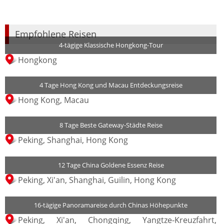
Empfohlene Reisen
4-tägige Klassische Hongkong-Tour
Hongkong
4 Tage Hong Kong und Macau Entdeckungsreise
Hong Kong, Macau
8 Tage Beste Gateway-Städte Reise
Peking, Shanghai, Hong Kong
12 Tage China Goldene Essenz Reise
Peking, Xi'an, Shanghai, Guilin, Hong Kong
16-tägige Panoramareise durch Chinas Höhepunkte
Peking, Xi'an, Chongqing, Yangtze-Kreuzfahrt,