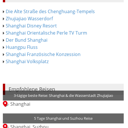
Die Alte Straße des Chenghuang-Tempels
Zhujiajiao Wasserdorf
Shanghai Disney Resort
Shanghai Orientalische Perle TV Turm
Der Bund Shanghai
Huangpu Fluss
Shanghai Französische Konzession
Shanghai Volksplatz
Empfohlene Reisen
3-tägige beste Reise: Shanghai & die Wasserstadt Zhujiajiao
Shanghai
5 Tage Shanghai und Suzhou Reise
Shanghai, Suzhou