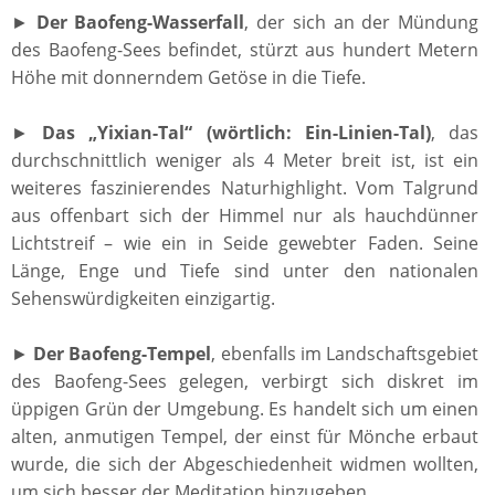
►
Der Baofeng-Wasserfall
, der sich an der Mündung
des Baofeng-Sees befindet, stürzt aus hundert Metern
Höhe mit donnerndem Getöse in die Tiefe.
►
Das „Yixian-Tal“ (wörtlich: Ein-Linien-Tal)
, das
durchschnittlich weniger als 4 Meter breit ist, ist ein
weiteres faszinierendes Naturhighlight. Vom Talgrund
aus offenbart sich der Himmel nur als hauchdünner
Lichtstreif – wie ein in Seide gewebter Faden. Seine
Länge, Enge und Tiefe sind unter den nationalen
Sehenswürdigkeiten einzigartig.
►
Der Baofeng-Tempel
, ebenfalls im Landschaftsgebiet
des Baofeng-Sees gelegen, verbirgt sich diskret im
üppigen Grün der Umgebung. Es handelt sich um einen
alten, anmutigen Tempel, der einst für Mönche erbaut
wurde, die sich der Abgeschiedenheit widmen wollten,
um sich besser der Meditation hinzugeben.