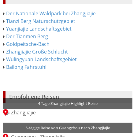
Der Nationale Waldpark bei Zhangjiajie
Tianzi Berg Naturschutzgebiet
Yuanjiajie Landschaftsgebiet
Der Tianmen Berg
Goldpeitsche-Bach
Zhangjiajie Große Schlucht
Wulingyuan Landschaftsgebiet
Bailong Fahrstuhl
Empfohlene Reisen
4 Tage Zhangjiajie Highlight Reise
Zhangjiajie
5-tägige Reise von Guangzhou nach Zhangjiajie