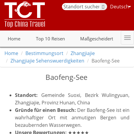
Deutsch
Home
Top 10 Reisen
Maßgescheidert
Home
Bestimmungsort
Zhangjiajie
Zhangjiajie Sehenswuerdigkeiten
Baofeng-See
Baofeng-See
Standort:
Gemeinde Suoxi, Bezirk Wulingyuan,
Zhangjiajie, Provinz Hunan, China
Gründe für einen Besuch:
Der Baofeng-See ist ein
wahrhaftiger Ort mit anmutigen Bergen und
bezaubernden Wasserwegen.
Unsere Bewertungen:
★★★★★