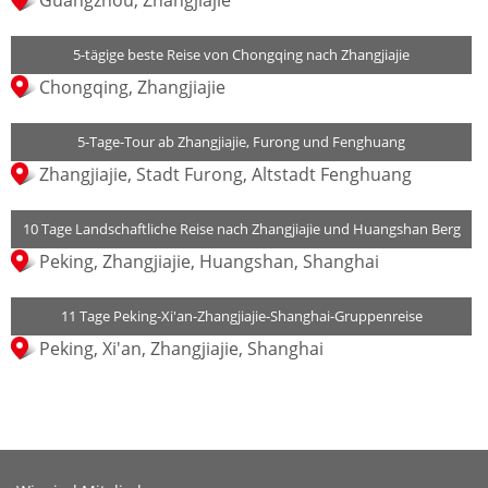
Guangzhou, Zhangjiajie
5-tägige beste Reise von Chongqing nach Zhangjiajie
Chongqing, Zhangjiajie
5-Tage-Tour ab Zhangjiajie, Furong und Fenghuang
Zhangjiajie, Stadt Furong, Altstadt Fenghuang
10 Tage Landschaftliche Reise nach Zhangjiajie und Huangshan Berg
Peking, Zhangjiajie, Huangshan, Shanghai
11 Tage Peking-Xi'an-Zhangjiajie-Shanghai-Gruppenreise
Peking, Xi'an, Zhangjiajie, Shanghai