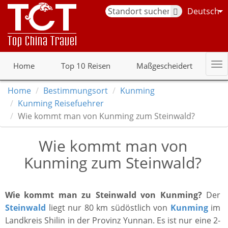
Deutsch
Home
Top 10 Reisen
Maßgescheidert
Home
Bestimmungsort
Kunming
Kunming Reisefuehrer
Wie kommt man von Kunming zum Steinwald?
Wie kommt man von
Kunming zum Steinwald?
Wie kommt man zu Steinwald von Kunming?
Der
Steinwald
liegt nur 80 km südöstlich von
Kunming
im
Landkreis Shilin in der Provinz Yunnan. Es ist nur eine 2-