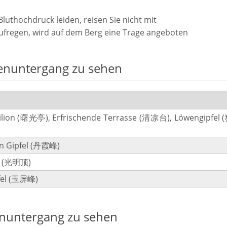
uthochdruck leiden, reisen Sie nicht mit
aufregen, wird auf dem Berg eine Trage angeboten
enuntergang zu sehen
ilion (曙光亭), Erfrischende Terrasse (清凉台), Löwengipfel 
n Gipfel (丹霞峰)
el (光明顶)
fel (玉屏峰)
enuntergang zu sehen