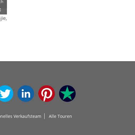
ch
g
ie,
onelles Verkaufsteam
Alle Touren