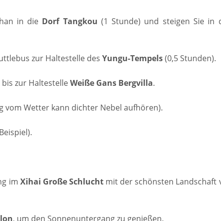
shan in die
Dorf
Tangkou
(1 Stunde) und steigen Sie in 
ttlebus zur Haltestelle des
Yungu-Tempels
(0,5 Stunden).
bis zur Haltestelle
Weiße
Gans
Bergvilla
.
g vom Wetter kann dichter Nebel aufhören).
Beispiel).
ng im
Xihai
Große
Schlucht
mit der schönsten Landschaft 
llon
, um den Sonnenuntergang zu genießen.