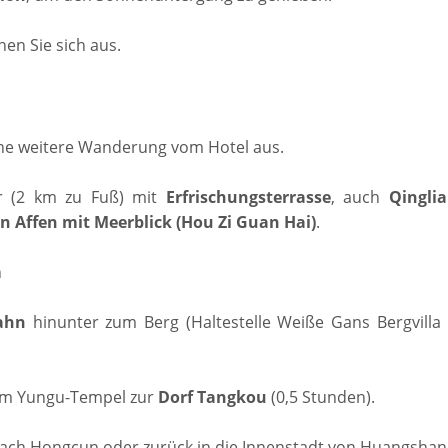
en Sie sich aus.
ne weitere Wanderung vom Hotel aus.
ur (2 km zu Fuß) mit
Erfrischungsterrasse
, auch
Qinglia
n Affen mit Meerblick (Hou Zi Guan Hai)
.
n
ahn
hinunter zum Berg (Haltestelle Weiße Gans Bergvilla 
vom Yungu-Tempel zur
Dorf
Tangkou
(0,5 Stunden).
nach Hongcun oder zurück in die Innenstadt von Huangshan