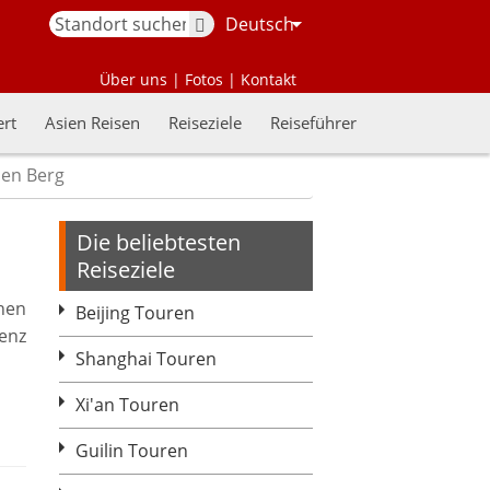
Deutsch
Über uns
|
Fotos
|
Kontakt
rt
Asien Reisen
Reiseziele
Reiseführer
ben Berg
Die beliebtesten
Reiseziele
hen
Beijing Touren
enz
Shanghai Touren
Xi'an Touren
Guilin Touren