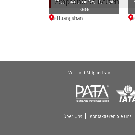
Empfohlene Reisen
4 Tage Huangshan Berg Highlight
Reise
Huangshan
Wir sind Mitglied von
Über Uns
Kontaktieren Sie uns