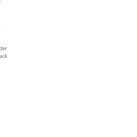
der
ack