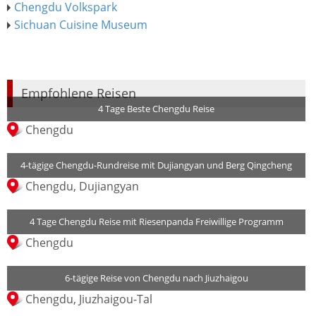
Chengdu Volkspark
Sichuan Cuisine Museum
Empfohlene Reisen
4 Tage Beste Chengdu Reise
Chengdu
4-tägige Chengdu-Rundreise mit Dujiangyan und Berg Qingcheng
Chengdu, Dujiangyan
4 Tage Chengdu Reise mit Riesenpanda Freiwillige Programm
Chengdu
6-tägige Reise von Chengdu nach Jiuzhaigou
Chengdu, Jiuzhaigou-Tal